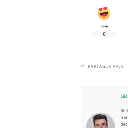
Love
0
PARTAGER AVEC
Léo
Réd
fra
déc