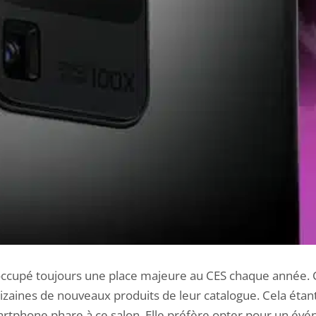
ccupé toujours une place majeure au CES chaque année. C’
izaines de nouveaux produits de leur catalogue. Cela étant d
rtphone phare à ce salon. Elle préfère opter pour un événe