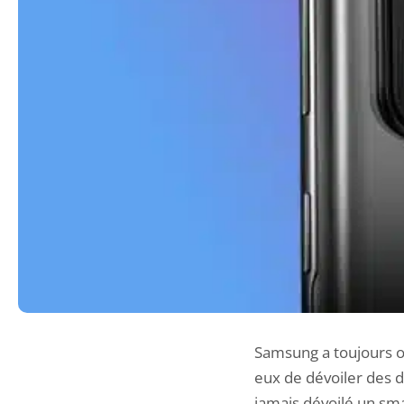
Samsung a toujours o
eux de dévoiler des d
jamais dévoilé un sma