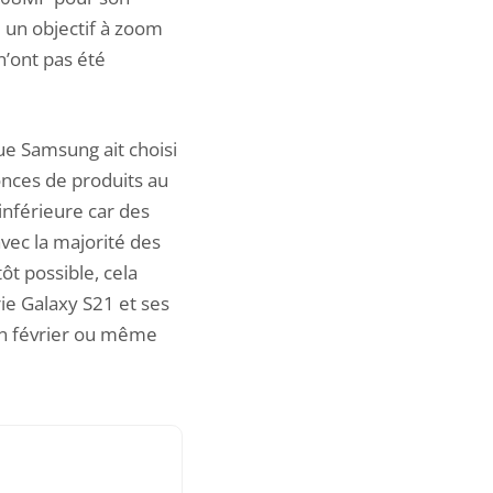
 un objectif à zoom
’ont pas été
ue Samsung ait choisi
onces de produits au
inférieure car des
avec la majorité des
ôt possible, cela
rie
Galaxy S21
et ses
in février ou même