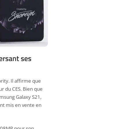
ersant ses
ity. Il affirme que
our du CES. Bien que
 Samsung Galaxy
S21,
nt mis en vente en
108MP pour son