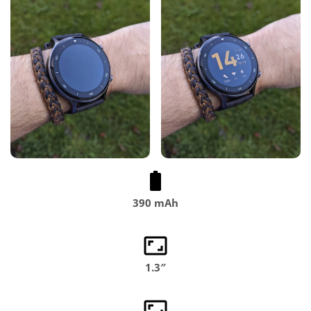
390 mAh
1.3″