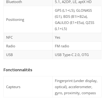
Bluetooth
5.1, A2DP, LE, aptX HD
GPS (L1+L5), GLONASS
(G1), BDS (B1I+B2a),
Positioning
GALILEO (E1+E5a), QZSS
(L1+L5)
NFC
Yes
Radio
FM radio
USB
USB Type-C 2.0, OTG
Fonctionnalités
Fingerprint (under display,
Capteurs
optical), accelerometer,
gyro, proximity, compass