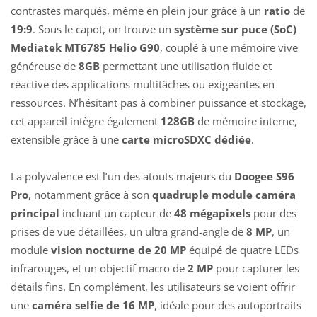
contrastes marqués, même en plein jour grâce à un
ratio
de
19:9
. Sous le capot, on trouve un
système sur puce (SoC)
Mediatek MT6785 Helio G90
, couplé à une mémoire vive
généreuse de
8GB
permettant une utilisation fluide et
réactive des applications multitâches ou exigeantes en
ressources. N’hésitant pas à combiner puissance et stockage,
cet appareil intègre également
128GB
de mémoire interne,
extensible grâce à une
carte microSDXC dédiée
.
La polyvalence est l’un des atouts majeurs du
Doogee S96
Pro
, notamment grâce à son
quadruple module caméra
principal
incluant un capteur de
48 mégapixels
pour des
prises de vue détaillées, un ultra grand-angle de
8 MP
, un
module
vision nocturne de 20 MP
équipé de quatre LEDs
infrarouges, et un objectif macro de
2 MP
pour capturer les
détails fins. En complément, les utilisateurs se voient offrir
une
caméra selfie de 16 MP
, idéale pour des autoportraits