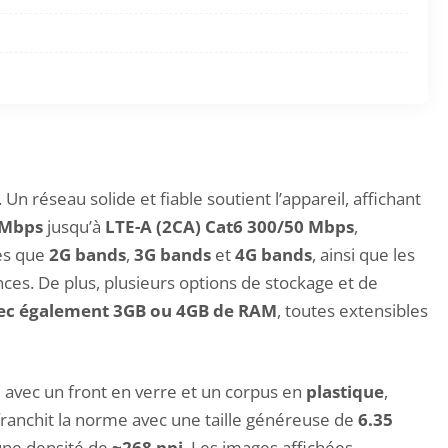
 réseau solide et fiable soutient l’appareil, affichant
 Mbps
jusqu’à
LTE-A (2CA) Cat6 300/50 Mbps
,
les que
2G bands
,
3G bands
et
4G bands
, ainsi que les
ces. De plus, plusieurs options de stockage et de
ec également 3GB ou 4GB de RAM
, toutes extensibles
avec un front en verre et un corpus en
plastique
,
ranchit la norme avec une taille généreuse de
6.35
ne densité de
~268 ppi
. Les images affichées