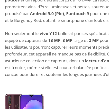
promettent ainsi d’être lumineuses et nettes, soutenu
propulsé par
Android 9.0 (Pie), Funtouch 9
pour une e
et le Burgundy Red, dotant le smartphone d’un look dist
Non seulement le
vivo Y12
brille-t-il par ses spécifi
équipé de capteurs de
13 MP
,
8 MP
large et
2 MP
pour 
les utilisateurs pourront capturer leurs moments préci
profondeur, cet appareil ne manque pas de flexibilité. 
astucieuse collection de capteurs, dont un
lecteur d’e
est à noter, même si elle est counterbalancée par l’incl
conçue pour durer et soutenir les longues journées d’uti