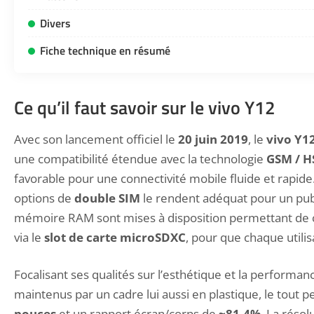
Divers
Fiche technique en résumé
Ce qu’il faut savoir sur le vivo Y12
Avec son lancement officiel le
20 juin 2019
, le
vivo Y1
une compatibilité étendue avec la technologie
GSM / H
favorable pour une connectivité mobile fluide et rapide
options de
double SIM
le rendent adéquat pour un publ
mémoire RAM sont mises à disposition permettant de 
via le
slot de carte microSDXC
, pour que chaque utili
Focalisant ses qualités sur l’esthétique et la performan
maintenus par un cadre lui aussi en plastique, le tou
pouces
et un rapport écran/corps de
~81.4%
. La résol