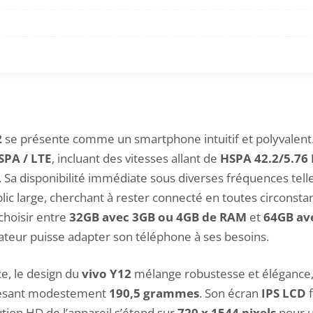
2
se présente comme un smartphone intuitif et polyvalent. Un
SPA / LTE
, incluant des vitesses allant de
HSPA 42.2/5.76
. Sa disponibilité immédiate sous diverses fréquences tel
ic large, cherchant à rester connecté en toutes circonstan
choisir entre
32GB avec 3GB ou 4GB de RAM
et
64GB av
sateur puisse adapter son téléphone à ses besoins.
ce, le design du
vivo Y12
mélange robustesse et élégance, 
t pesant modestement
190,5 grammes
. Son écran
IPS LCD
f
ution HD de l’appareil s’étend sur
720 x 1544 pixels
pour u