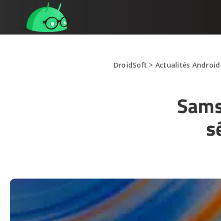
DroidSoft
>
Actualités Android
Sams
s