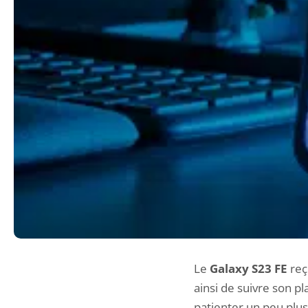
Le
Galaxy S23 FE
reç
ainsi de suivre son pl
patienter un peu plu