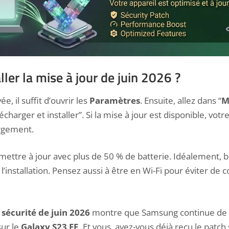
er la mise à jour de juin 2026 ?
ée, il suffit d’ouvrir les
Paramètres
. Ensuite, allez dans “
M
charger et installer”. Si la
mise à jour est disponible
, votr
rgement.
mettre à jour avec plus de 50 % de batterie. Idéalement, 
installation. Pensez aussi à être en Wi-Fi pour éviter de
 sécurité de juin 2026
montre que Samsung continue de 
sur le
Galaxy S23 FE
. Et vous, avez-vous déjà reçu le patch