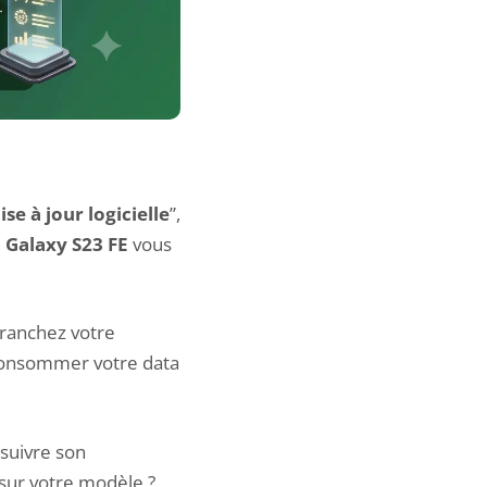
ise à jour logicielle
”,
e
Galaxy S23 FE
vous
branchez votre
 consommer votre data
suivre son
 sur votre modèle ?