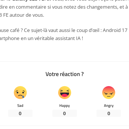
dire en commentaire si vous notez des changements, et à p
23 FE autour de vous.
se café ? Ce sujet-là vaut aussi le coup d’œil :
Android 17 
rtphone en un véritable assistant IA
!
Votre réaction ?
Sad
Happy
Angry
0
0
0