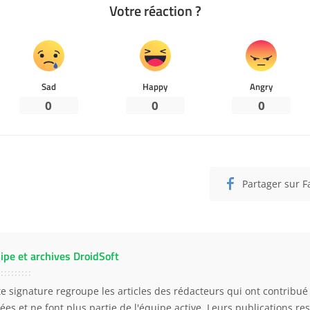
Votre réaction ?
Sad
Happy
Angry
0
0
0
Partager sur 
ipe et archives DroidSoft
te signature regroupe les articles des rédacteurs qui ont contribué 
ées et ne font plus partie de l'équipe active. Leurs publications res