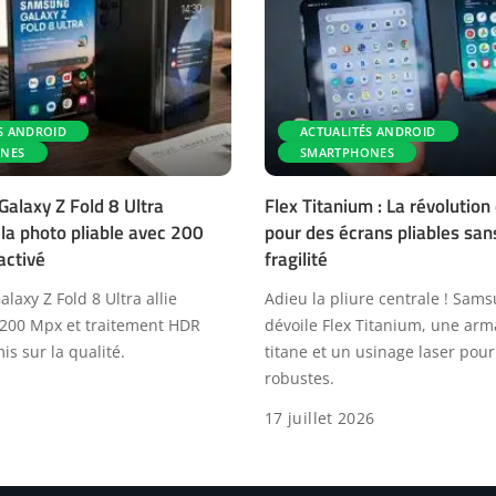
S ANDROID
ACTUALITÉS ANDROID
NES
SMARTPHONES
alaxy Z Fold 8 Ultra
Flex Titanium : La révolutio
 la photo pliable avec 200
pour des écrans pliables sans
activé
fragilité
axy Z Fold 8 Ultra allie
Adieu la pliure centrale ! Sam
 200 Mpx et traitement HDR
dévoile Flex Titanium, une arm
s sur la qualité.
titane et un usinage laser pou
robustes.
17 juillet 2026