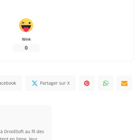
Wink
0
Facebook
Partager sur X
à DroidSoft au fil des
tent en ligne, leur