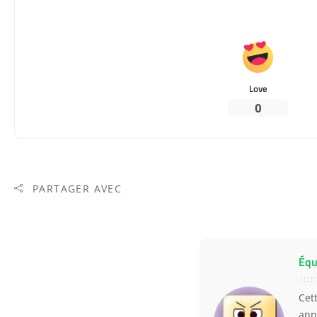
Love
0
PARTAGER AVEC
Équ
Cet
ann