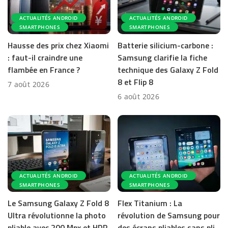
ACTUALITÉS ANDROID
ACTUALITÉS ANDROID
SMARTPHONES
SMARTPHONES
Hausse des prix chez Xiaomi
Batterie silicium-carbone :
: faut-il craindre une
Samsung clarifie la fiche
flambée en France ?
technique des Galaxy Z Fold
8 et Flip 8
7 août 2026
6 août 2026
ACTUALITÉS ANDROID
ACTUALITÉS ANDROID
SMARTPHONES
SMARTPHONES
Le Samsung Galaxy Z Fold 8
Flex Titanium : La
Ultra révolutionne la photo
révolution de Samsung pour
pliable avec 200 Mpx et HDR
des écrans pliables sans pli