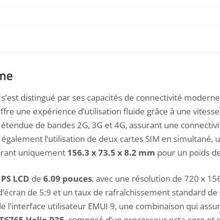
ime
s’est distingué par ses capacités de connectivité modern
offre une expérience d’utilisation fluide grâce à une vite
tendue de bandes 2G, 3G et 4G, assurant une connectivit
également l’utilisation de deux cartes SIM en simultané, u
surant uniquement
156.3 x 73.5 x 8.2 mm
pour un poids d
IPS LCD
de
6.09 pouces
, avec une résolution de 720 x 15
 d’écran de 5:9 et un taux de rafraîchissement standard de
l’interface utilisateur EMUI 9, une combinaison qui assu
T6765 Helio P35
, composé d’un processeur octa-core et