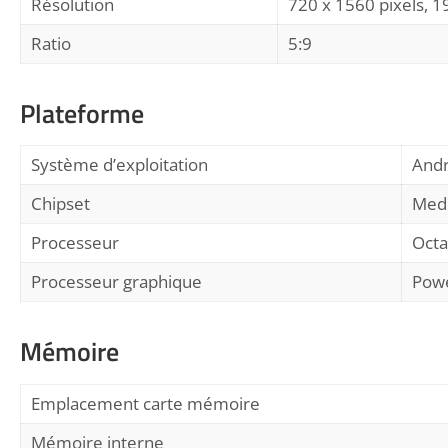
Résolution
720 x 1560 pixels, 19
Ratio
5:9
Plateforme
Système d’exploitation
Andr
Chipset
Medi
Processeur
Octa
Processeur graphique
Pow
Mémoire
Emplacement carte mémoire
Mémoire interne