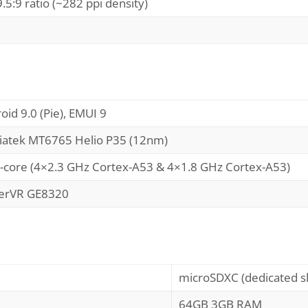
.5:9 ratio (~282 ppi density)
oid 9.0 (Pie), EMUI 9
atek MT6765 Helio P35 (12nm)
-core (4×2.3 GHz Cortex-A53 & 4×1.8 GHz Cortex-A53)
erVR GE8320
microSDXC (dedicated sl
64GB 3GB RAM