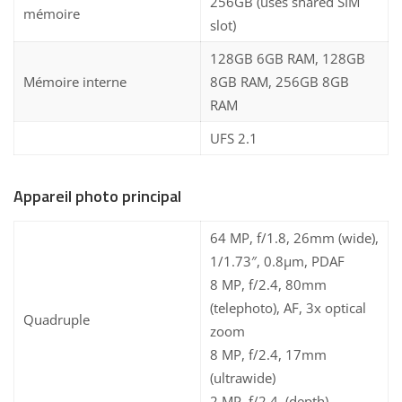
256GB (uses shared SIM
mémoire
slot)
128GB 6GB RAM, 128GB
Mémoire interne
8GB RAM, 256GB 8GB
RAM
UFS 2.1
Appareil photo principal
64 MP, f/1.8, 26mm (wide),
1/1.73″, 0.8µm, PDAF
8 MP, f/2.4, 80mm
(telephoto), AF, 3x optical
Quadruple
zoom
8 MP, f/2.4, 17mm
(ultrawide)
2 MP, f/2.4, (depth)