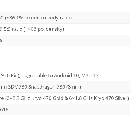
m2 (~86.1% screen-to-body ratio)
9.5:9 ratio (~403 ppi density)
 5
9.0 (Pie), upgradable to Android 10, MIUI 12
mm SDM730 Snapdragon 730 (8 nm)
re (2×2.2 GHz Kryo 470 Gold & 6×1.8 GHz Kryo 470 Silver)
 618