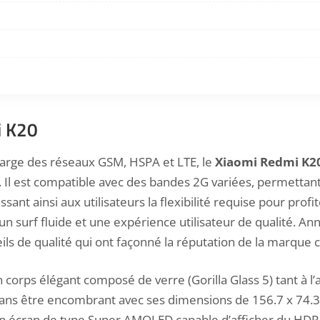
i K20
harge des réseaux GSM, HSPA et LTE, le
Xiaomi Redmi K2
. Il est compatible avec des bandes 2G variées, permettan
ant ainsi aux utilisateurs la flexibilité requise pour pro
n surf fluide et une expérience utilisateur de qualité. A
eils de qualité qui ont façonné la réputation de la marque 
orps élégant composé de verre (Gorilla Glass 5) tant à l’a
ns être encombrant avec ses dimensions de 156.7 x 74.3 x 
on écran de type Super AMOLED capable d’afficher du HDR. L