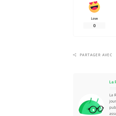
Love
0
PARTAGER AVEC
La 
La 
jou
pub
ass