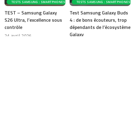
TESTS SAMSUNG : SMARTPHONES ET ACCESSOIRES
TESTS SAMSUNG : SMARTPHONES ET
TEST – Samsung Galaxy
Test Samsung Galaxy Buds
S26 Ultra, l’excellence sous
4 : de bons écouteurs, trop
contrôle
dépendants de l’écosystème
Galaxy
24 avril 2026
22 avril 2026
TESTS ANDROID : SMARTPHONES, ACCESSOIRES ET APPLICATIONS
TESTS ANDROID : SMARTPHONES, AC
TESTS SAMSUNG : SMARTPHONES ET ACCESSOIRES
TESTS SAMSUNG : SMARTPHONES ET
TEST – Samsung Galaxy
TEST – Samsung Galaxy Z
Buds4 Pro, l’évolution
Flip 7, toujours excellent,
premium qui corrige presque
mais sans révolution
tout
3 novembre 2025