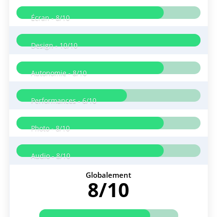
Écran -
8/10
Design -
10/10
Autonomie -
8/10
Performances -
6/10
Photo -
8/10
Audio -
8/10
Globalement
8/10