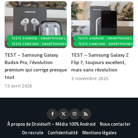
TESTS ANDROID : SMARTPHONES, ACCESSOIRES ET APPLICATIONS
TESTS ANDROID : SMARTPHONES, AC
TESTS SAMSUNG : SMARTPHONES ET ACCESSOIRES
TESTS SAMSUNG : SMARTPHONES ET
TEST – Samsung Galaxy
TEST – Samsung Galaxy Z
Buds4 Pro, l’évolution
Flip 7, toujours excellent,
premium qui corrige presque
mais sans révolution
tout
3 novembre 2025
13 avril 2026
À propos de Droidsoft – Média 100% Android
Nous contacter
On recrute
Confidentialité
Mentions légales